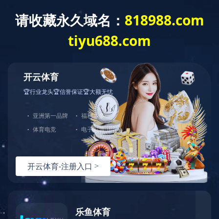
开云网页版登录入口
网站开云网页版登录入口
公司介绍
公司业绩
此页面上的内容需要较新版本的 Adobe Flash Player。