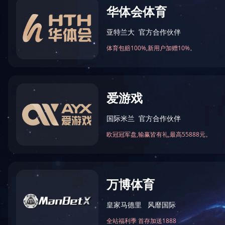
消防
业绩分类
开云网页版登录入口-开云
（中国）官方在线
土建
市政
装修
消防
金属门窗
三分公司
企业荣誉